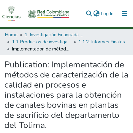
(current)
Log In
Communities & Collections
Home
1. Investigación Financiada con Recursos Públicos
1.1 Productos de investigación
1.1.2. Informes Finales
All of DSpace
Implementación de métodos de caracterización de la calidad en procesos e instalaciones para la obtención de canales bovinas en plantas de sacrificio del departamento del Tolima.
Statistics
Publication:
Implementación de
métodos de caracterización de la
calidad en procesos e
instalaciones para la obtención
de canales bovinas en plantas
de sacrificio del departamento
del Tolima.