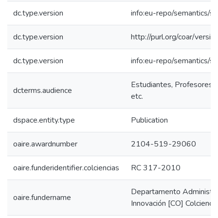
dc.type.version
info:eu-repo/semantics/s
dc.type.version
http://purl.org/coar/ver
dc.type.version
info:eu-repo/semantics/s
Estudiantes, Profesores, 
dcterms.audience
etc.
dspace.entity.type
Publication
oaire.awardnumber
2104-519-29060
oaire.funderidentifier.colciencias
RC 317-2010
Departamento Administrat
oaire.fundername
Innovación [CO] Colcienci