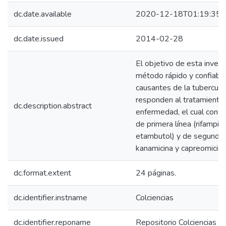
dc.date.available
2020-12-18T01:19:35Z
dc.date.issued
2014-02-28
El objetivo de esta invest
método rápido y confiable
causantes de la tuberculo
responden al tratamiento
dc.description.abstract
enfermedad, el cual const
de primera línea (rifampici
etambutol) y de segunda l
kanamicina y capreomicina)
dc.format.extent
24 páginas.
dc.identifier.instname
Colciencias
dc.identifier.reponame
Repositorio Colciencias