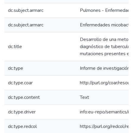
dc.subject.armarc
Pulmones - Enfermedade
dc.subject.armarc
Enfermedades micobacter
Desarrollo de una metodo
dc.title
diagnóstico de tuberculo
mutaciones presentes en 
dc.type
Informe de investigación
dc.type.coar
http://purl.org/coar/reso
dc.type.content
Text
dc.type.driver
info:eu-repo/semantics/re
dc.type.redcol
https://purl.org/redcol/r