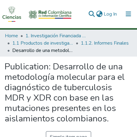
(current)
Log In
Communities & Collections
Home
1. Investigación Financiada con Recursos Públicos
1.1 Productos de investigación
1.1.2. Informes Finales
All of DSpace
Desarrollo de una metodología molecular para el diagnóstico de tuberculosis MDR y XDR con base en las mutaciones presentes en los aislamientos colombianos.
Statistics
Publication:
Desarrollo de una
metodología molecular para el
diagnóstico de tuberculosis
MDR y XDR con base en las
mutaciones presentes en los
aislamientos colombianos.