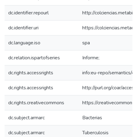
dc.identifier.repourl
http://colciencias.metabib
dc.identifier.uri
https://colciencias.meta
dc.language.iso
spa
dc.relation.ispartofseries
Informe;
dc.rights.accessrights
info:eu-repo/semantics/
dc.rights.accessrights
http://purl.org/coar/acces
dc.rights.creativecommons
https://creativecommons.o
dc.subject.armarc
Bacterias
dc.subject.armarc
Tuberculosis