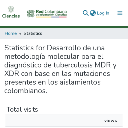
(current)
Log In
Communities & Collections
Home
Statistics
All of DSpace
Statistics for Desarrollo de una
metodología molecular para el
diagnóstico de tuberculosis MDR y
XDR con base en las mutaciones
presentes en los aislamientos
colombianos.
Total visits
views