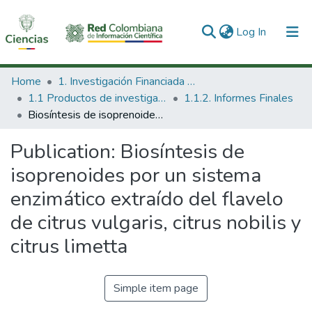
(current)
Log In
Communities & Collections
Home
1. Investigación Financiada con Recursos Públicos
1.1 Productos de investigación
1.1.2. Informes Finales
All of DSpace
Biosíntesis de isoprenoides por un sistema enzimático extraído del flavelo de citrus vulgaris, citrus nobilis y citrus limetta
Statistics
Publication:
Biosíntesis de
isoprenoides por un sistema
enzimático extraído del flavelo
de citrus vulgaris, citrus nobilis y
citrus limetta
Simple item page