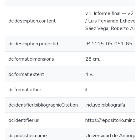
v.1. Informe final -- v.2
dc.description.content
/ Luis Fernando Echeverri L
Sáez Vega, Roberto Amaris
dc.description.projectid
IP 1115-05-051-85
dc.format.dimensions
28 cm.
dc.format.extent
4 v.
dc.format.other
il
dc.identifier.bibliographicCitation
Incluye bibliografía
dc.identifier.uri
https://repositorio.min
dc.publisher.name
Universidad de Antioquia