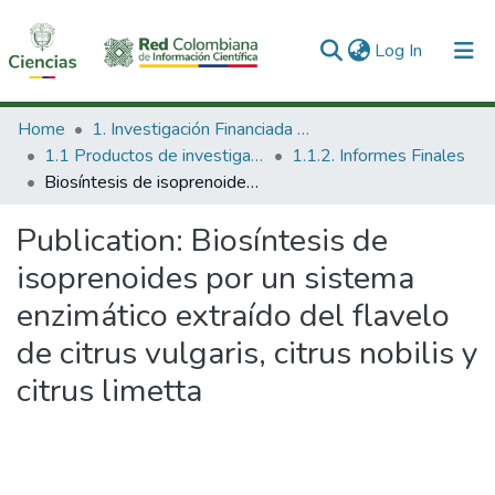
(current)
Log In
Communities & Collections
Home
1. Investigación Financiada con Recursos Públicos
1.1 Productos de investigación
1.1.2. Informes Finales
All of DSpace
Biosíntesis de isoprenoides por un sistema enzimático extraído del flavelo de citrus vulgaris, citrus nobilis y citrus limetta
Statistics
Publication:
Biosíntesis de
isoprenoides por un sistema
enzimático extraído del flavelo
de citrus vulgaris, citrus nobilis y
citrus limetta