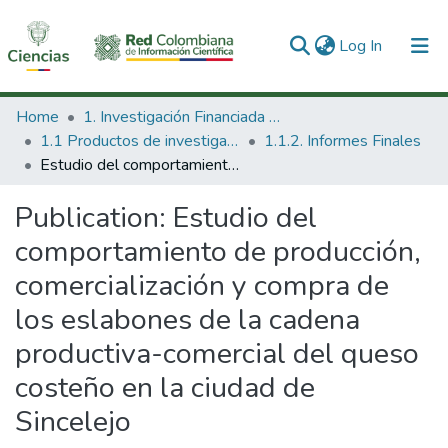
(current)
Log In
Communities & Collections
Home
1. Investigación Financiada con Recursos Públicos
1.1 Productos de investigación
1.1.2. Informes Finales
All of DSpace
Estudio del comportamiento de producción, comercialización y compra de los eslabones de la cadena productiva-comercial del queso costeño en la ciudad de Sincelejo
Statistics
Publication:
Estudio del
comportamiento de producción,
comercialización y compra de
los eslabones de la cadena
productiva-comercial del queso
costeño en la ciudad de
Sincelejo