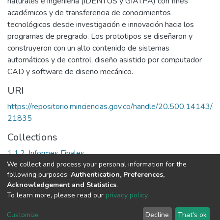
naturales e ingeniería (IDENTUS y GIATPA) con fines
académicos y de transferencia de conocimientos
tecnológicos desde investigación e innovación hacia los
programas de pregrado. Los prototipos se diseñaron y
construyeron con un alto contenido de sistemas
automáticos y de control, diseño asistido por computador
CAD y software de diseño mecánico.
URI
https://repositorio.minciencias.gov.co/handle/20.500.14143/
21835
Collections
1.1.2. Informes Finales
We collect and process your personal information for the
following purposes:
Authentication, Preferences,
Full item page
Acknowledgement and Statistics
.
To learn more, please read our
privacy policy
.
DSpace software
copyright © 2002-2026
LYRASIS
Cookie
Privacy
End User
Send
Customize
Decline
That's ok