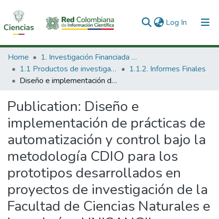
(current)
Log In
Communities & Collections
Home
1. Investigación Financiada con Recursos Públicos
1.1 Productos de investigación
1.1.2. Informes Finales
All of DSpace
Diseño e implementación de prácticas de automatización y control bajo la metodología CDIO para los prototipos desarrollados en proyectos de investigación de la Facultad de Ciencias Naturales e Ingeniería - UNISANGIL
Statistics
Publication:
Diseño e
implementación de prácticas de
automatización y control bajo la
metodología CDIO para los
prototipos desarrollados en
proyectos de investigación de la
Facultad de Ciencias Naturales e