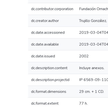
dc.contributor.corporation
Fundación Omach
dc.creator.author
Trujillo González
dc.date.accessioned
2019-03-04T04
dc.date.available
2019-03-04T04
dc.date.issued
2002
dc.description.content
Incluye anexos.
dc.description.projectid
IP 6569-09-11
dc.format.dimensions
29 cm. + 1 CD.
dc.format.extent
77 h.