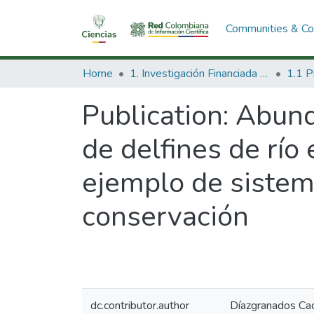
Communities & Col
Home
1. Investigación Financiada con Recursos Públicos
Publication:
Abunda
de delfines de río
ejemplo de sistem
conservación
dc.contributor.author
Díazgranados Cad