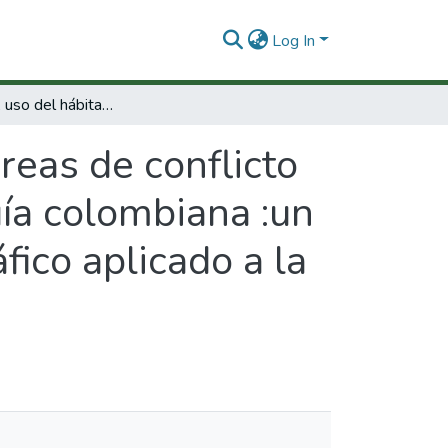
Log In
Abundancia, uso del hábitat y áreas de conflicto de delfines de río en la Amazonía y Orinoquía colombiana :un ejemplo de sistemas de información geográfico aplicado a la conservación
reas de conflicto
uía colombiana :un
ico aplicado a la