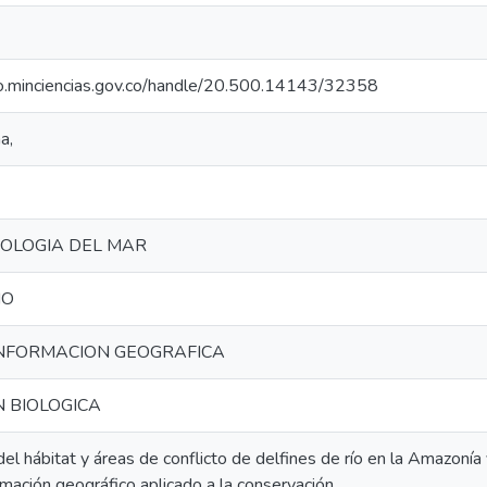
rio.minciencias.gov.co/handle/20.500.14143/32358
a,
NOLOGIA DEL MAR
IO
INFORMACION GEOGRAFICA
 BIOLOGICA
el hábitat y áreas de conflicto de delfines de río en la Amazoní
mación geográfico aplicado a la conservación