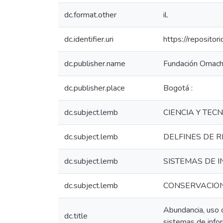
dc.format.other
il.
dc.identifier.uri
https://reposito
dc.publisher.name
Fundación Omach
dc.publisher.place
Bogotá :
dc.subject.lemb
CIENCIA Y TEC
dc.subject.lemb
DELFINES DE R
dc.subject.lemb
SISTEMAS DE 
dc.subject.lemb
CONSERVACION
Abundancia, uso d
dc.title
sistemas de infor