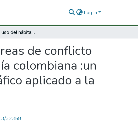
Log In
Abundancia, uso del hábitat y áreas de conflicto de delfines de río en la Amazonía y Orinoquía colombiana :un ejemplo de sistemas de información geográfico aplicado a la conservación
reas de conflicto
uía colombiana :un
ico aplicado a la
4143/32358