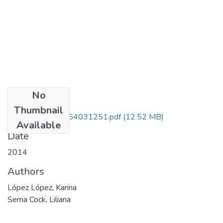
No
Files
Thumbnail
Copia de 112054031251.pdf
(12.52 MB)
Available
Date
2014
Authors
López López, Karina
Serna Cock, Liliana