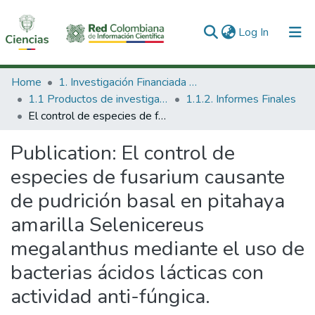
(current)
Log In
Communities & Collections
Home
1. Investigación Financiada con Recursos Públicos
1.1 Productos de investigación
1.1.2. Informes Finales
All of DSpace
El control de especies de fusarium causante de pudrición basal en pitahaya amarilla Selenicereus megalanthus mediante el uso de bacterias ácidos lácticas con actividad anti-fúngica.
Statistics
Publication:
El control de
especies de fusarium causante
de pudrición basal en pitahaya
amarilla Selenicereus
megalanthus mediante el uso de
bacterias ácidos lácticas con
actividad anti-fúngica.