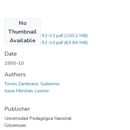
No
Files
Thumbnail
1108-03-004-92-V1.pdf
(100.2 MB)
Available
1108-03-004-92-V2.pdf
(69.84 MB)
Date
1995-10
Authors
Torres Zambrano, Guillermo
Isaza Merchan, Leonor
Publisher
Universidad Pedagógica Nacional
Colciencias