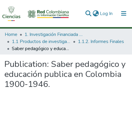
(current)
Log In
Communities & Collections
Home
1. Investigación Financiada con Recursos Públicos
1.1 Productos de investigación
1.1.2. Informes Finales
All of DSpace
Saber pedagógico y educación publica en Colombia 1900-1946.
Statistics
Publication:
Saber pedagógico y
educación publica en Colombia
1900-1946.