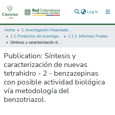
(current)
Log In
Communities & Collections
Home
1. Investigación Financiada con Recursos Públicos
1.1 Productos de investigación
1.1.2. Informes Finales
All of DSpace
Síntesis y caracterización de nuevas tetrahidro - 2 - benzazepinas con posible actividad biológica vía metodología del benzotriazol.
Statistics
Publication:
Síntesis y
caracterización de nuevas
tetrahidro - 2 - benzazepinas
con posible actividad biológica
vía metodología del
benzotriazol.