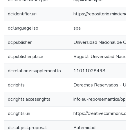
dc.identifier.uri
https://repositorio.mincie
dc.language.iso
spa
dc.publisher
Universidad Nacional de Co
dc.publisher.place
Bogotá: Universidad Nacion
dc.relation.issupplementto
11011028498
dc.rights
Derechos Reservados - Uni
dc.rights.accessrights
info:eu-repo/semantics/op
dc.rights.uri
https://creativecommons.org
dc.subject.proposal
Paternidad