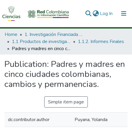
(current)
Log In
Communities & Collections
Home
1. Investigación Financiada con Recursos Públicos
1.1 Productos de investigación
1.1.2. Informes Finales
All of DSpace
Padres y madres en cinco ciudades colombianas, cambios y permanencias.
Statistics
Publication:
Padres y madres en
cinco ciudades colombianas,
cambios y permanencias.
Simple item page
dc.contributor.author
Puyana, Yolanda