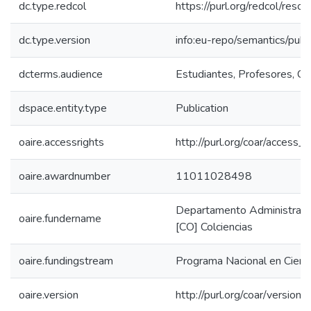
dc.type.redcol
https://purl.org/redcol/reso
dc.type.version
info:eu-repo/semantics/publ
dcterms.audience
Estudiantes, Profesores, Com
dspace.entity.type
Publication
oaire.accessrights
http://purl.org/coar/access_r
oaire.awardnumber
11011028498
Departamento Administrativo
oaire.fundername
[CO] Colciencias
oaire.fundingstream
Programa Nacional en Cienc
oaire.version
http://purl.org/coar/versi