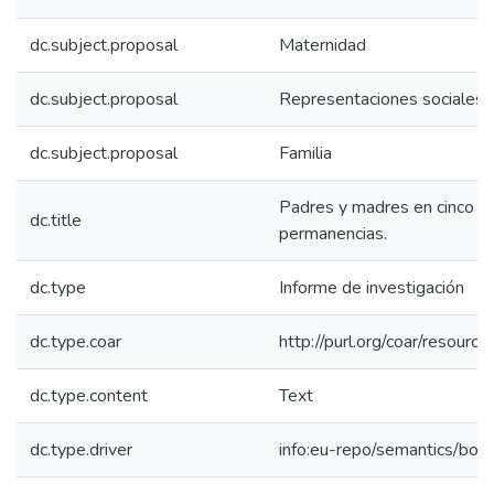
dc.subject.proposal
Maternidad
dc.subject.proposal
Representaciones sociales
dc.subject.proposal
Familia
Padres y madres en cinco c
dc.title
permanencias.
dc.type
Informe de investigación
dc.type.coar
http://purl.org/coar/resour
dc.type.content
Text
dc.type.driver
info:eu-repo/semantics/boo