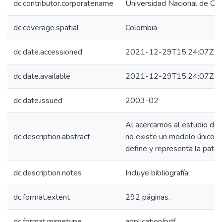
dc.contributor.corporatename
Universidad Nacional de Co
dc.coverage.spatial
Colombia
dc.date.accessioned
2021-12-29T15:24:07Z
dc.date.available
2021-12-29T15:24:07Z
dc.date.issued
2003-02
Al acercarnos al estudio de
dc.description.abstract
no existe un modelo único,
define y representa la pater
dc.description.notes
Incluye bibliografía.
dc.format.extent
292 páginas.
dc.format.mimetype
application/pdf