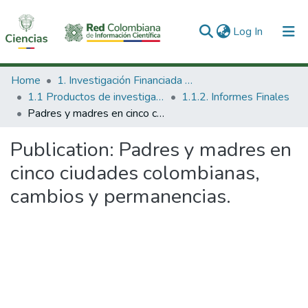
(current)
Log In
Communities & Collections
Home
1. Investigación Financiada con Recursos Públicos
1.1 Productos de investigación
1.1.2. Informes Finales
All of DSpace
Padres y madres en cinco ciudades colombianas, cambios y permanencias.
Statistics
Publication:
Padres y madres en
cinco ciudades colombianas,
cambios y permanencias.