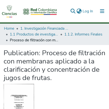
(current)
Log In
Communities & Collections
Home
1. Investigación Financiada con Recursos Públicos
1.1 Productos de investigación
1.1.2. Informes Finales
All of DSpace
Proceso de filtración con membranas aplicado a la clarificación y concentración de jugos de frutas.
Statistics
Publication:
Proceso de filtración
con membranas aplicado a la
clarificación y concentración de
jugos de frutas.