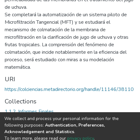
de uchuva.
Se completará la automatización de un sistema piloto de
Microfiltración Tangencial (MFT) y se estudiará el
mecanismo de colmatación de la membrana de
microfiltración en la clarificación de jugo de uchuva y otras
frutas tropicales. La comprensión del fenómeno de
colmatación, que incide notablemente en la eficiencia del
proceso, será estudiado con miras a su modelación
matemática.
URI
https://colciencias.metadirectorio.org/handle/11146/38110
Collections
1.1.2. Informes Finales
We collect and process your personal information for the
following purposes:
Authentication, Preferences,
Full item page
Acknowledgement and Statistics
.
To learn more, please read our
privacy policy
.