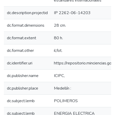
estándares internacionales
dc.description.projectid
IP 2262-06-14203
dc.format.dimensions
28 cm.
dc.format.extent
80 h.
dc.format.other
il,fot.
dc.identifier.uri
https://repositorio.minciencias.
dc.publisher.name
ICIPC,
dc.publisher.place
Medellín :
dc.subject.lemb
POLIMEROS
dc.subject.lemb
ENERGIA ELECTRICA