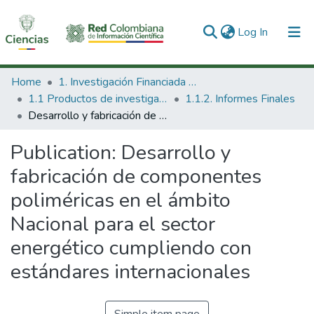
(current)
Log In
Communities & Collections
Home
1. Investigación Financiada con Recursos Públicos
1.1 Productos de investigación
1.1.2. Informes Finales
All of DSpace
Desarrollo y fabricación de componentes poliméricas en el ámbito Nacional para el sector energético cumpliendo con estándares internacionales
Statistics
Publication:
Desarrollo y
fabricación de componentes
poliméricas en el ámbito
Nacional para el sector
energético cumpliendo con
estándares internacionales