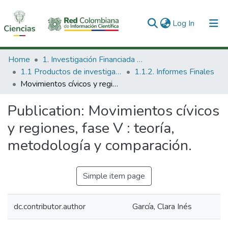
(current)
Log In
Communities & Collections
Home
1. Investigación Financiada con Recursos Públicos
1.1 Productos de investigación
1.1.2. Informes Finales
All of DSpace
Movimientos cívicos y regiones, fase V : teoría, metodología y comparación.
Statistics
Publication:
Movimientos cívicos
y regiones, fase V : teoría,
metodología y comparación.
Simple item page
dc.contributor.author
García, Clara Inés