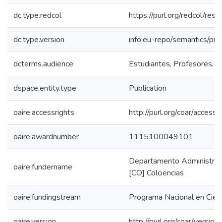
dc.type.redcol
https://purl.org/redcol/res
dc.type.version
info:eu-repo/semantics/pub
dcterms.audience
Estudiantes, Profesores, Co
dspace.entity.type
Publication
oaire.accessrights
http://purl.org/coar/access_
oaire.awardnumber
1115100049101
Departamento Administrativ
oaire.fundername
[CO] Colciencias
oaire.fundingstream
Programa Nacional en Cien
oaire.version
http://purl.org/coar/vers