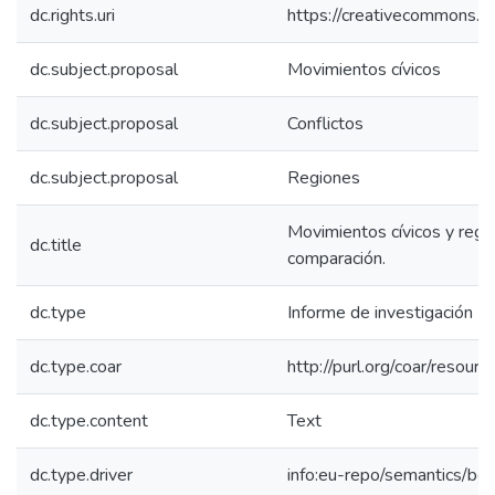
dc.rights.uri
https://creativecommons.or
dc.subject.proposal
Movimientos cívicos
dc.subject.proposal
Conflictos
dc.subject.proposal
Regiones
Movimientos cívicos y regio
dc.title
comparación.
dc.type
Informe de investigación
dc.type.coar
http://purl.org/coar/resou
dc.type.content
Text
dc.type.driver
info:eu-repo/semantics/bo