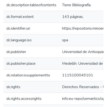
dc.description.tableofcontents
Tiene Bibliografía.
dc.format.extent
143 páginas.
dc.identifier.uri
https://repositorio.minci
dc.language.iso
spa
dc.publisher
Universidad de Antioquia
dc.publisher.place
Medellín: Universidad de A
dc.relation.issupplementto
1115100049101
dc.rights
Derechos Reservados - Uni
dc.rights.accessrights
info:eu-repo/semantics/op