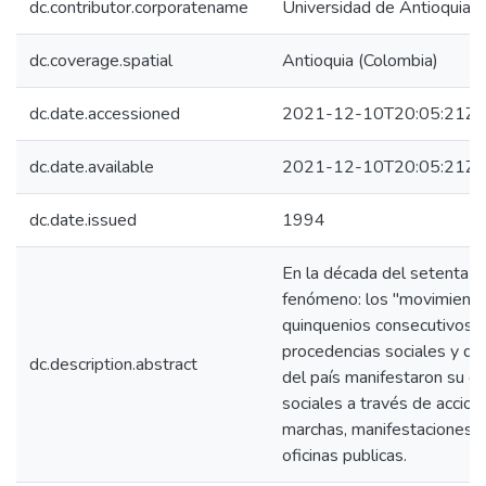
dc.contributor.corporatename
Universidad de Antioquia 
dc.coverage.spatial
Antioquia (Colombia)
dc.date.accessioned
2021-12-10T20:05:21Z
dc.date.available
2021-12-10T20:05:21Z
dc.date.issued
1994
En la década del setenta i
fenómeno: los "movimientos
quinquenios consecutivos m
procedencias sociales y de
dc.description.abstract
del país manifestaron su 
sociales a través de accio
marchas, manifestaciones, 
oficinas publicas.