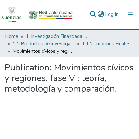
(current)
Log In
Communities & Collections
Home
1. Investigación Financiada con Recursos Públicos
1.1 Productos de investigación
1.1.2. Informes Finales
All of DSpace
Movimientos cívicos y regiones, fase V : teoría, metodología y comparación.
Statistics
Publication:
Movimientos cívicos
y regiones, fase V : teoría,
metodología y comparación.