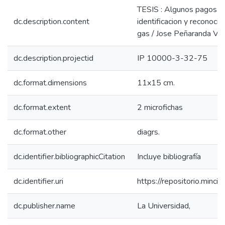
TESIS : Algunos pagos de E
dc.description.content
identificacion y reconoci
gas / Jose Peñaranda Va
dc.description.projectid
IP 10000-3-32-75
dc.format.dimensions
11x15 cm.
dc.format.extent
2 microfichas
dc.format.other
diagrs.
dc.identifier.bibliographicCitation
Incluye bibliografía
dc.identifier.uri
https://repositorio.min
dc.publisher.name
La Universidad,