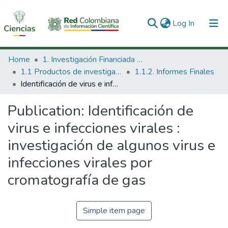
(current)
Log In
Communities & Collections
Home
1. Investigación Financiada con Recursos Públicos
1.1 Productos de investigación
1.1.2. Informes Finales
All of DSpace
Identificación de virus e infecciones virales : investigación de algunos virus e infecciones virales por cromatografía de gas
Statistics
Publication:
Identificación de
virus e infecciones virales :
investigación de algunos virus e
infecciones virales por
cromatografía de gas
Simple item page