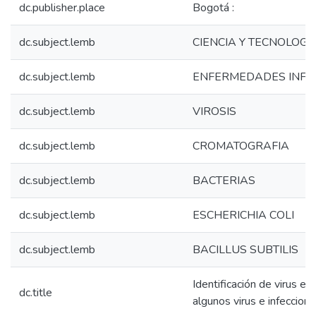
dc.publisher.place
Bogotá :
dc.subject.lemb
CIENCIA Y TECNOLOGI
dc.subject.lemb
ENFERMEDADES INFE
dc.subject.lemb
VIROSIS
dc.subject.lemb
CROMATOGRAFIA
dc.subject.lemb
BACTERIAS
dc.subject.lemb
ESCHERICHIA COLI
dc.subject.lemb
BACILLUS SUBTILIS
Identificación de virus e i
dc.title
algunos virus e infeccion