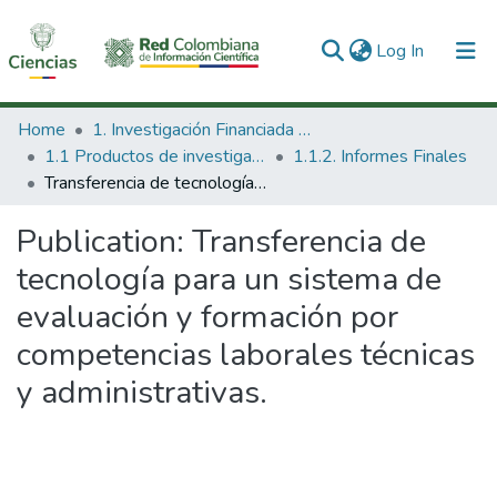
(current)
Log In
Communities & Collections
Home
1. Investigación Financiada con Recursos Públicos
1.1 Productos de investigación
1.1.2. Informes Finales
All of DSpace
Transferencia de tecnología para un sistema de evaluación y formación por competencias laborales técnicas y administrativas.
Statistics
Publication:
Transferencia de
tecnología para un sistema de
evaluación y formación por
competencias laborales técnicas
y administrativas.