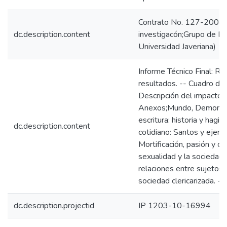
Contrato No. 127-2004;In
dc.description.content
investigacón;Grupo de Inve
Universidad Javeriana)
Informe Técnico Final: Re
resultados. -- Cuadro de
Descripción del impacto a
Anexos;Mundo, Demonio y 
escritura: historia y hagio
dc.description.content
cotidiano: Santos y ejem
Mortificación, pasión y ot
sexualidad y la sociedad.
relaciones entre sujetos. 
sociedad clericarizada. --
dc.description.projectid
IP 1203-10-16994