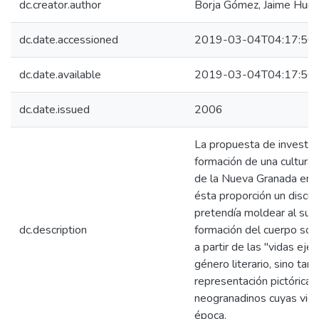
dc.creator.author
Borja Gómez, Jaime Hum
dc.date.accessioned
2019-03-04T04:17:50
dc.date.available
2019-03-04T04:17:50
dc.date.issued
2006
La propuesta de investig
formación de una cultura 
de la Nueva Granada en l
ésta proporción un discur
pretendía moldear al sujet
dc.description
formación del cuerpo soc
a partir de las "vidas ej
género literario, sino ta
representación pictórica 
neogranadinos cuyas vid
época.