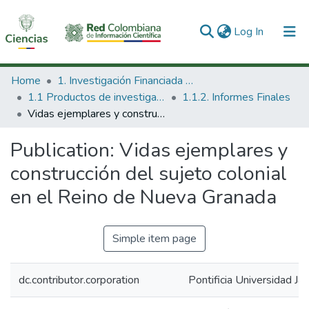
(current)
Log In
Communities & Collections
Home
1. Investigación Financiada con Recursos Públicos
1.1 Productos de investigación
1.1.2. Informes Finales
All of DSpace
Vidas ejemplares y construcción del sujeto colonial en el Reino de Nueva Granada
Statistics
Publication:
Vidas ejemplares y
construcción del sujeto colonial
en el Reino de Nueva Granada
Simple item page
dc.contributor.corporation
Pontificia Universidad Ja