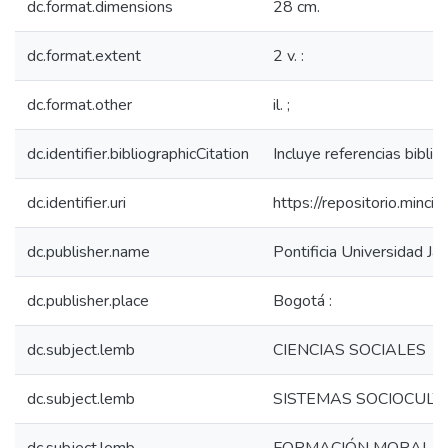
dc.format.dimensions
28 cm.
dc.format.extent
2 v. :
dc.format.other
il. ;
dc.identifier.bibliographicCitation
Incluye referencias bibliog
dc.identifier.uri
https://repositorio.min
dc.publisher.name
Pontificia Universidad Jav
dc.publisher.place
Bogotá :
dc.subject.lemb
CIENCIAS SOCIALES
dc.subject.lemb
SISTEMAS SOCIOCULT