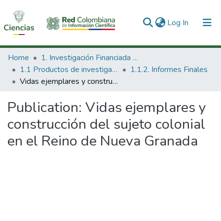
(current)
Log In
Communities & Collections
Home
1. Investigación Financiada con Recursos Públicos
1.1 Productos de investigación
1.1.2. Informes Finales
All of DSpace
Vidas ejemplares y construcción del sujeto colonial en el Reino de Nueva Granada
Statistics
Publication:
Vidas ejemplares y
construcción del sujeto colonial
en el Reino de Nueva Granada