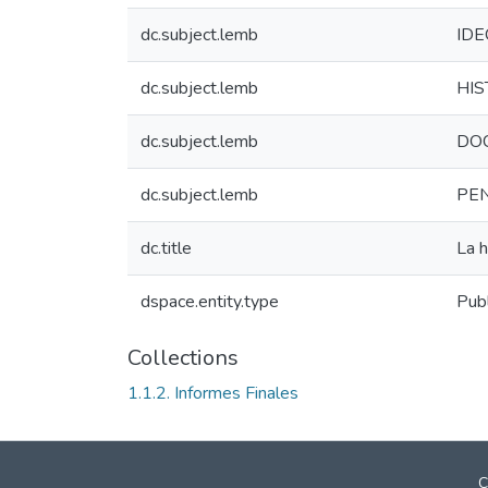
dc.subject.lemb
IDE
dc.subject.lemb
HIS
dc.subject.lemb
DOC
dc.subject.lemb
PEN
dc.title
La h
dspace.entity.type
Publ
Collections
1.1.2. Informes Finales
C