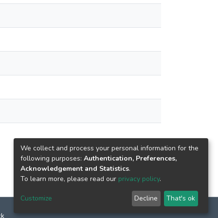
We collect and process your personal information for the
following purposes:
Authentication, Preferences,
Acknowledgement and Statistics
.
To learn more, please read our
privacy policy
.
Customize
Decline
That's ok
ck