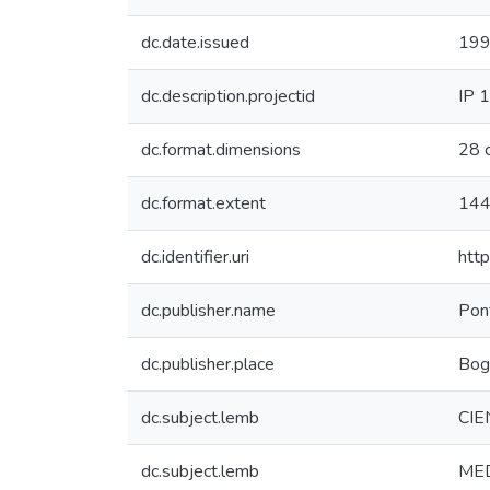
dc.date.issued
199
dc.description.projectid
IP 
dc.format.dimensions
28 
dc.format.extent
144
dc.identifier.uri
htt
dc.publisher.name
Pont
dc.publisher.place
Bog
dc.subject.lemb
CIE
dc.subject.lemb
ME