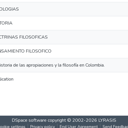
OLOGIAS
TORIA
TRINAS FILOSOFICAS
SAMIENTO FILOSOFICO
istoria de las apropiaciones y la filosofía en Colombia.
ication
DSpace software
copyright © 2002-2026
LYRASIS
ookie settings
Privacy policy
End User Agreement
Send Feedba