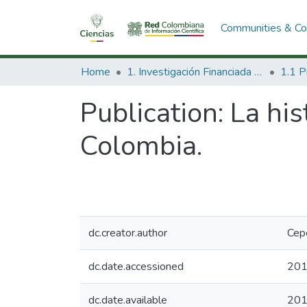
Communities & Col
Home
1. Investigación Financiada con Recursos Públicos
Publication:
La his
Colombia.
dc.creator.author
Cep
dc.date.accessioned
201
dc.date.available
201