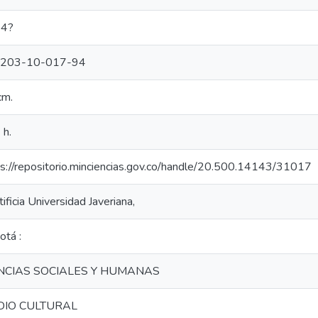
4?
1203-10-017-94
cm.
 h.
ps://repositorio.minciencias.gov.co/handle/20.500.14143/31017
ificia Universidad Javeriana,
otá :
NCIAS SOCIALES Y HUMANAS
DIO CULTURAL