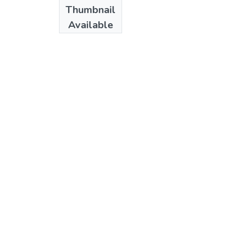
Date
Thumbnail
1994?
Available