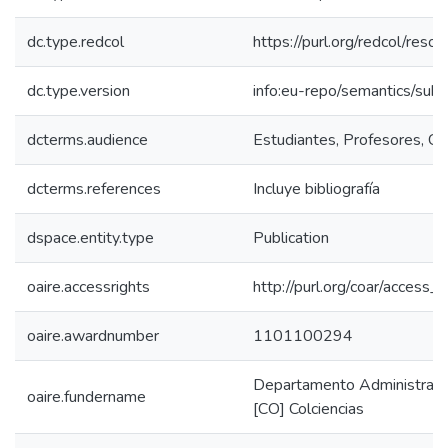
dc.type.redcol
https://purl.org/redcol/reso
dc.type.version
info:eu-repo/semantics/sub
dcterms.audience
Estudiantes, Profesores, Com
dcterms.references
Incluye bibliografía
dspace.entity.type
Publication
oaire.accessrights
http://purl.org/coar/access_r
oaire.awardnumber
1101100294
Departamento Administrativo
oaire.fundername
[CO] Colciencias