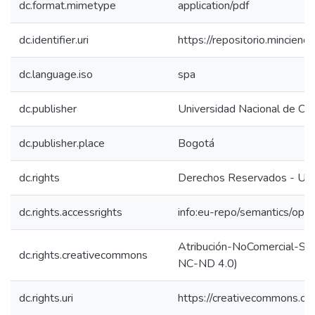
dc.format.mimetype
application/pdf
dc.identifier.uri
https://repositorio.mincie
dc.language.iso
spa
dc.publisher
Universidad Nacional de Co
dc.publisher.place
Bogotá
dc.rights
Derechos Reservados - Uni
dc.rights.accessrights
info:eu-repo/semantics/op
Atribución-NoComercial-SinD
dc.rights.creativecommons
NC-ND 4.0)
dc.rights.uri
https://creativecommons.org