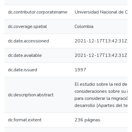
dc.contributor.corporatename
Universidad Nacional de Co
dc.coverage.spatial
Colombia
dc.date.accessioned
2021-12-17T13:42:31Z
dc.date.available
2021-12-17T13:42:31Z
dc.date.issued
1997
El estudio sobre la red de C
consideraciones sobre su im
dc.description.abstract
para considerar la migración
desarrollo (Apartes del text
dc.format.extent
236 páginas.