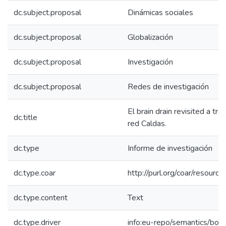
dc.subject.proposal
Dinámicas sociales
dc.subject.proposal
Globalización
dc.subject.proposal
Investigación
dc.subject.proposal
Redes de investigación
El brain drain revisited a tr
dc.title
red Caldas.
dc.type
Informe de investigación
dc.type.coar
http://purl.org/coar/resour
dc.type.content
Text
dc.type.driver
info:eu-repo/semantics/boo