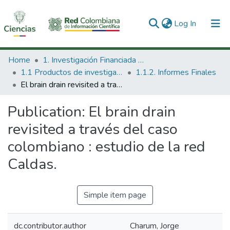
(current)
Log In
Communities & Collections
Home
1. Investigación Financiada con Recursos Públicos
1.1 Productos de investigación
1.1.2. Informes Finales
All of DSpace
El brain drain revisited a través del caso colombiano : estudio de la red Caldas.
Statistics
Publication:
El brain drain
revisited a través del caso
colombiano : estudio de la red
Caldas.
Simple item page
dc.contributor.author
Charum, Jorge