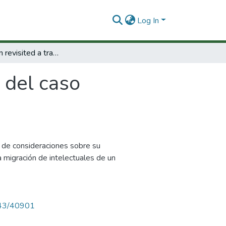
Log In
El brain drain revisited a través del caso colombiano : estudio de la red Caldas.
s del caso
r de consideraciones sobre su
a migración de intelectuales de un
4143/40901