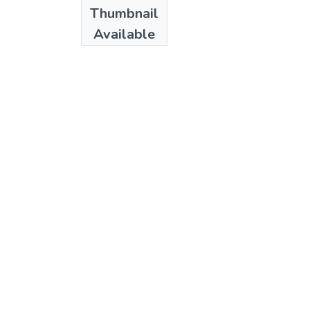
Date
Thumbnail
1985
Available