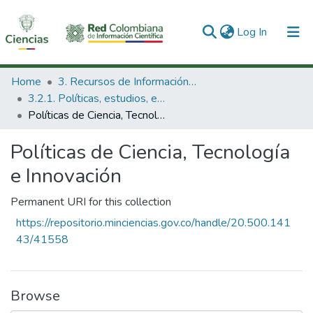
(current)
Log In
Communities & Collections
Home
3. Recursos de Información Científica y Tecnológica
3.2.1. Políticas, estudios, evaluaciones e indicadores de CTeI
All of DSpace
Políticas de Ciencia, Tecnología e Innovación
Statistics
Políticas de Ciencia, Tecnología
e Innovación
Permanent URI for this collection
https://repositorio.minciencias.gov.co/handle/20.500.141
43/41558
Browse