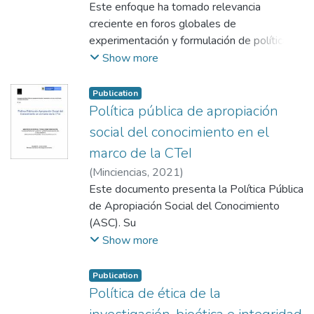
Tecnología e Innovación
Este enfoque ha tomado relevancia
creciente en foros globales de
experimentación y formulación de políticas
públicas como la Unión Europea y la
Show more
Organización para la Cooperación y el
Desarrollo Económico -OCDE, por
Publication
su capacidad para direccionar los esfuerzos
Política pública de apropiación
nacionales y transnacionales al logro de los
social del conocimiento en el
Objetivos de Desarrollo
marco de la CTeI
Sostenible (ODS) y para abordar retos
(
Minciencias
,
2021
)
apremiantes de los países desde la
Este documento presenta la Política Pública
innovación (energía, envejecimiento,
de Apropiación Social del Conocimiento
seguridad alimentaria, entre otros).
(ASC). Su
Para la implementación de las políticas
objetivo es generar condiciones para el uso,
Show more
orientadas por misiones se requiere del
inclusión e intercambio de saberes y
diseño de hojas de ruta de las
conocimientos
misiones que sean seleccionadas, lo cual
Publication
en ciencia, tecnología e innovación (CTeI)
Política de ética de la
debe realizarse vinculando desde un
para la democratización de la ciencia y la
comienzo a las partes