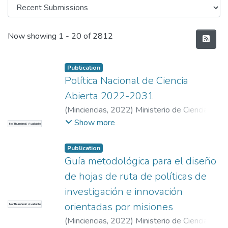
Recent Submissions
Now showing
1 - 20 of 2812
Publication
Política Nacional de Ciencia
Abierta 2022-2031
(
Minciencias
,
2022
)
Ministerio de Ciencia,
Tecnología e Innovación
Show more
No Thumbnail Available
Publication
Guía metodológica para el diseño
de hojas de ruta de políticas de
investigación e innovación
orientadas por misiones
No Thumbnail Available
(
Minciencias
,
2022
)
Ministerio de Ciencia,