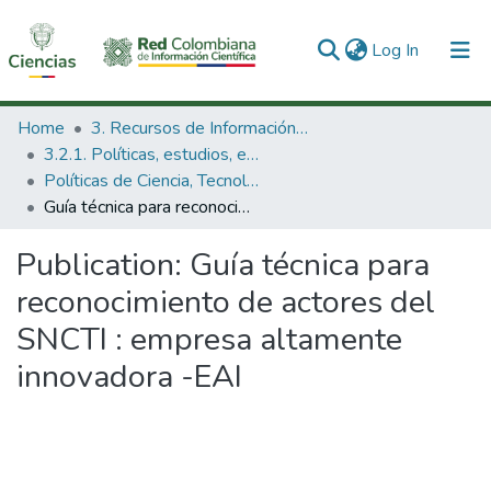
(current)
Log In
Communities & Collections
Home
3. Recursos de Información Científica y Tecnológica
3.2.1. Políticas, estudios, evaluaciones e indicadores de CTeI
All of DSpace
Políticas de Ciencia, Tecnología e Innovación
Guía técnica para reconocimiento de actores del SNCTI : empresa altamente innovadora -EAI
Statistics
Publication:
Guía técnica para
reconocimiento de actores del
SNCTI : empresa altamente
innovadora -EAI