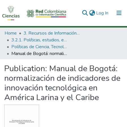
(current)
Log In
Communities & Collections
Home
3. Recursos de Información Científica y Tecnológica
3.2.1. Políticas, estudios, evaluaciones e indicadores de CTeI
All of DSpace
Políticas de Ciencia, Tecnología e Innovación
Manual de Bogotá: normalización de indicadores de innovación tecnológica en América Larina y el Caribe
Statistics
Publication:
Manual de Bogotá:
normalización de indicadores de
innovación tecnológica en
América Larina y el Caribe