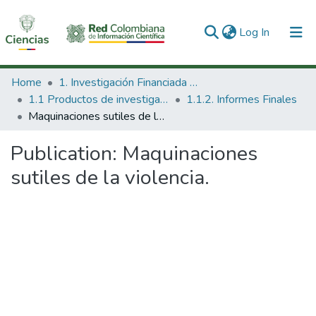
(current)
Log In
Communities & Collections
Home
1. Investigación Financiada con Recursos Públicos
1.1 Productos de investigación
1.1.2. Informes Finales
All of DSpace
Maquinaciones sutiles de la violencia.
Statistics
Publication:
Maquinaciones
sutiles de la violencia.