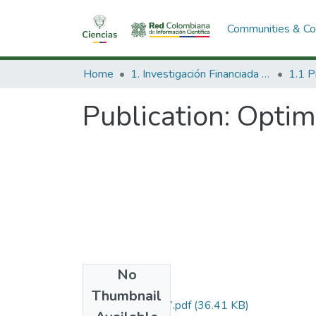
Communities & Col
Home
1. Investigación Financiada con Recursos Públicos
Publication:
Optimi
No
Files
Thumbnail
12040513627.pdf
(36.41 KB)