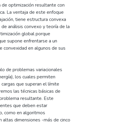
 de optimización resultante con
ica. La ventaja de este enfoque
ajación, tiene estructura convexa
e análisis convexo y teoría de la
timización global porque
 que supone enfrentarse a un
de convexidad en algunos de sus
ulo de problemas variacionales
rgía), los cuales permiten
 cargas que superan el límite
aremos las técnicas básicas de
l problema resultante. Este
gentes que deben estar
o, como en algoritmos
en altas dimensiones -más de cinco