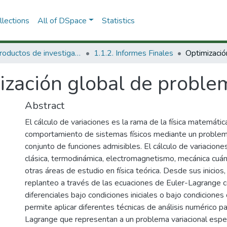
lections
All of DSpace
Statistics
1.1 Productos de investigación
1.1.2. Informes Finales
zación global de problem
Abstract
El cálculo de variaciones es la rama de la física matemáti
comportamiento de sistemas físicos mediante un problema
conjunto de funciones admisibles. El cálculo de variacione
clásica, termodinámica, electromagnetismo, mecánica cuánti
otras áreas de estudio en física teórica. Desde sus inicios,
replanteo a través de las ecuaciones de Euler-Lagrange
diferenciales bajo condiciones iniciales o bajo condicione
permite aplicar diferentes técnicas de análisis numérico p
Lagrange que representan a un problema variacional espe