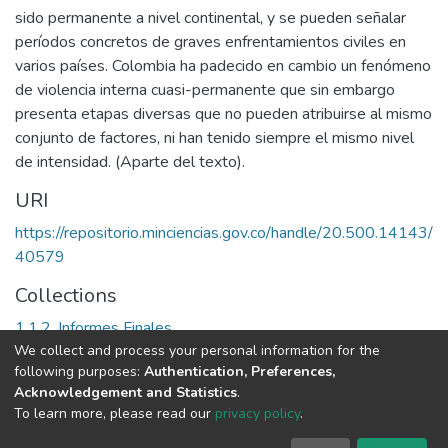
sido permanente a nivel continental, y se pueden señalar
períodos concretos de graves enfrentamientos civiles en
varios países. Colombia ha padecido en cambio un fenómeno
de violencia interna cuasi-permanente que sin embargo
presenta etapas diversas que no pueden atribuirse al mismo
conjunto de factores, ni han tenido siempre el mismo nivel
de intensidad. (Aparte del texto).
URI
https://repositorio.minciencias.gov.co/handle/20.500.14143/
40579
Collections
1.1.2. Informes Finales
We collect and process your personal information for the
following purposes:
Authentication, Preferences,
Full item page
Acknowledgement and Statistics
.
To learn more, please read our
privacy policy
.
DSpace software
copyright © 2002-2026
LYRASIS