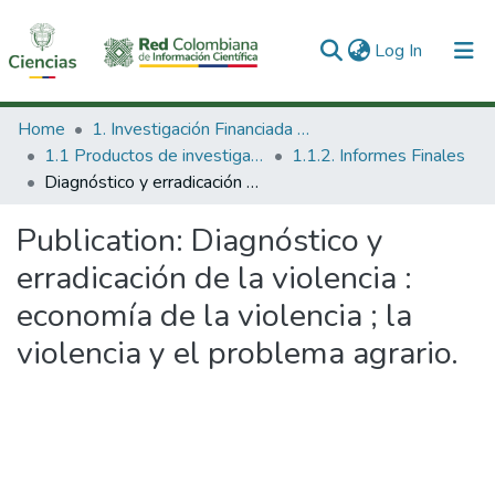
(current)
Log In
Communities & Collections
Home
1. Investigación Financiada con Recursos Públicos
1.1 Productos de investigación
1.1.2. Informes Finales
All of DSpace
Diagnóstico y erradicación de la violencia : economía de la violencia ; la violencia y el problema agrario.
Statistics
Publication:
Diagnóstico y
erradicación de la violencia :
economía de la violencia ; la
violencia y el problema agrario.