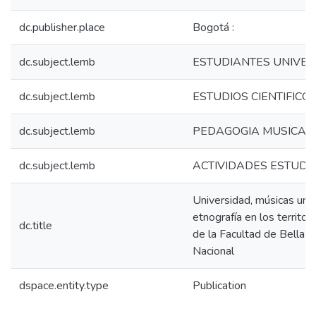
dc.publisher.place
Bogotá :
dc.subject.lemb
ESTUDIANTES UNIVER
dc.subject.lemb
ESTUDIOS CIENTIFICOS
dc.subject.lemb
PEDAGOGIA MUSICAL
dc.subject.lemb
ACTIVIDADES ESTUDI
Universidad, músicas urba
etnografía en los territo
dc.title
de la Facultad de Bellas
Nacional
dspace.entity.type
Publication