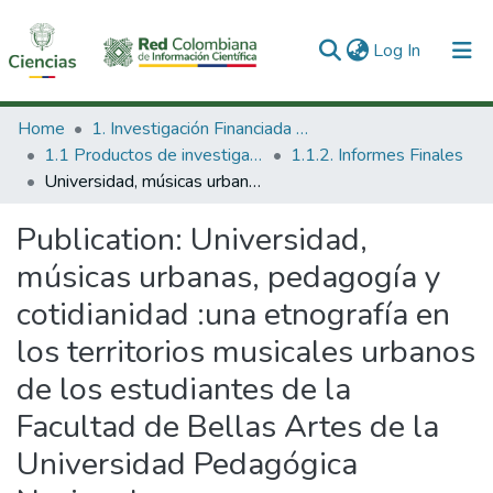
(current)
Log In
Communities & Collections
Home
1. Investigación Financiada con Recursos Públicos
1.1 Productos de investigación
1.1.2. Informes Finales
All of DSpace
Universidad, músicas urbanas, pedagogía y cotidianidad :una etnografía en los territorios musicales urbanos de los estudiantes de la Facultad de Bellas Artes de la Universidad Pedagógica Nacional
Statistics
Publication:
Universidad,
músicas urbanas, pedagogía y
cotidianidad :una etnografía en
los territorios musicales urbanos
de los estudiantes de la
Facultad de Bellas Artes de la
Universidad Pedagógica