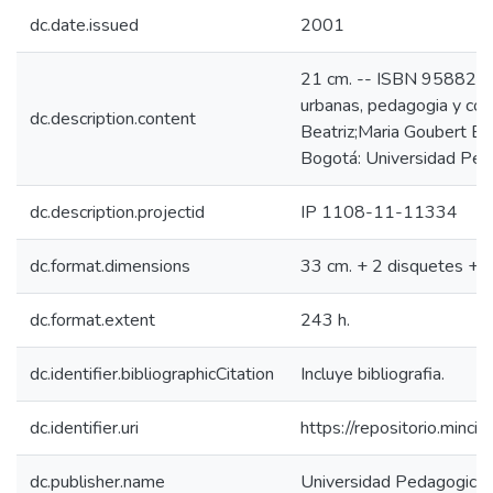
dc.date.issued
2001
21 cm. -- ISBN 9588226
urbanas, pedagogia y coti
dc.description.content
Beatriz;Maria Goubert Bu
Bogotá: Universidad Peda
dc.description.projectid
IP 1108-11-11334
dc.format.dimensions
33 cm. + 2 disquetes + 2
dc.format.extent
243 h.
dc.identifier.bibliographicCitation
Incluye bibliografia.
dc.identifier.uri
https://repositorio.min
dc.publisher.name
Universidad Pedagogica 