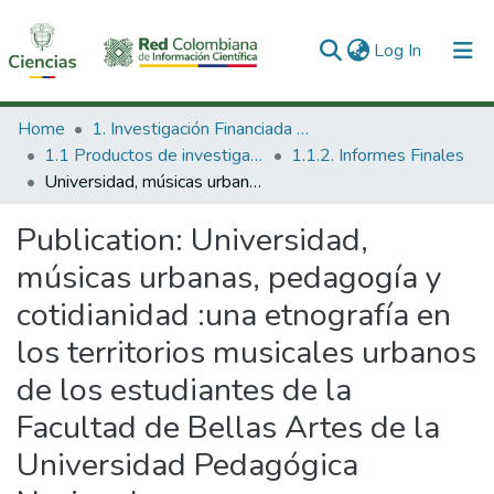
(current)
Log In
Communities & Collections
Home
1. Investigación Financiada con Recursos Públicos
1.1 Productos de investigación
1.1.2. Informes Finales
All of DSpace
Universidad, músicas urbanas, pedagogía y cotidianidad :una etnografía en los territorios musicales urbanos de los estudiantes de la Facultad de Bellas Artes de la Universidad Pedagógica Nacional
Statistics
Publication:
Universidad,
músicas urbanas, pedagogía y
cotidianidad :una etnografía en
los territorios musicales urbanos
de los estudiantes de la
Facultad de Bellas Artes de la
Universidad Pedagógica