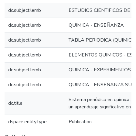
dc.subject.lemb
ESTUDIOS CIENTIFICOS DE LA
dc.subject.lemb
QUIMICA - ENSEÑANZA
dc.subject.lemb
TABLA PERIODICA (QUIMICA
dc.subject.lemb
ELEMENTOS QUIMICOS - ES
dc.subject.lemb
QUIMICA - EXPERIMENTOS
dc.subject.lemb
QUIMICA - ENSEÑANZA SUP
Sistema periódico en química :q
dc.title
un aprendizaje significativo en a
dspace.entity.type
Publication