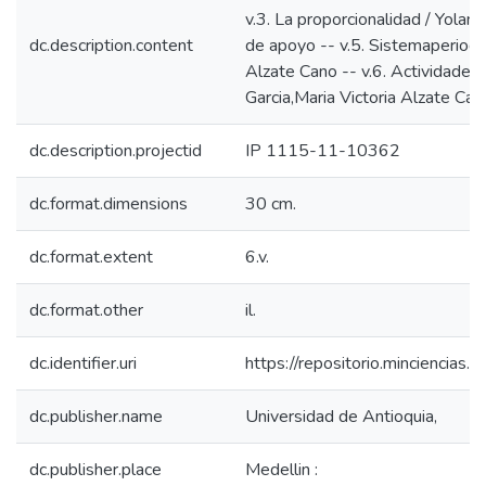
v.3. La proporcionalidad / Yolan
dc.description.content
de apoyo -- v.5. Sistemaperiodi
Alzate Cano -- v.6. Actividade
Garcia,Maria Victoria Alzate Can
dc.description.projectid
IP 1115-11-10362
dc.format.dimensions
30 cm.
dc.format.extent
6.v.
dc.format.other
il.
dc.identifier.uri
https://repositorio.minciencia
dc.publisher.name
Universidad de Antioquia,
dc.publisher.place
Medellin :