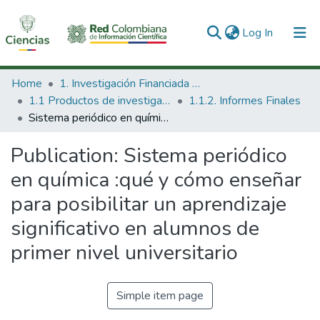
(current)
Log In
Communities & Collections
Home
1. Investigación Financiada con Recursos Públicos
1.1 Productos de investigación
1.1.2. Informes Finales
All of DSpace
Sistema periódico en química :qué y cómo enseñar para posibilitar un aprendizaje significativo en alumnos de primer nivel universitario
Statistics
Publication:
Sistema periódico
en química :qué y cómo enseñar
para posibilitar un aprendizaje
significativo en alumnos de
primer nivel universitario
Simple item page