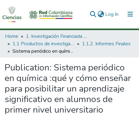
(current)
Log In
Communities & Collections
Home
1. Investigación Financiada con Recursos Públicos
1.1 Productos de investigación
1.1.2. Informes Finales
All of DSpace
Sistema periódico en química :qué y cómo enseñar para posibilitar un aprendizaje significativo en alumnos de primer nivel universitario
Statistics
Publication:
Sistema periódico
en química :qué y cómo enseñar
para posibilitar un aprendizaje
significativo en alumnos de
primer nivel universitario