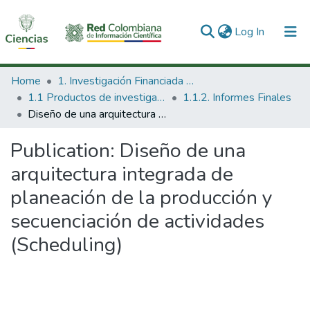
(current)
Log In
Communities & Collections
Home
1. Investigación Financiada con Recursos Públicos
1.1 Productos de investigación
1.1.2. Informes Finales
All of DSpace
Diseño de una arquitectura integrada de planeación de la producción y secuenciación de actividades (Scheduling)
Statistics
Publication:
Diseño de una
arquitectura integrada de
planeación de la producción y
secuenciación de actividades
(Scheduling)