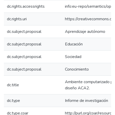
dc.rights.accessrights
info:eu-repo/semantics/op
dc.rights.uri
https://creativecommons.org
dc.subject.proposal
Aprendizaje autónomo
dc.subject.proposal
Educación
dc.subject.proposal
Sociedad
dc.subject.proposal
Conocimiento
Ambiente computarizado para
dc.title
diseño ACA2.
dc.type
Informe de investigación
dc.type.coar
http://purl.org/coar/resour