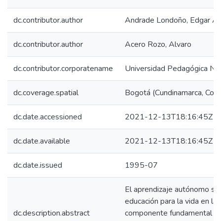
dc.contributor.author
Andrade Londoño, Edgar A
dc.contributor.author
Acero Rozo, Alvaro
dc.contributor.corporatename
Universidad Pedagógica Nac
dc.coverage.spatial
Bogotá (Cundinamarca, Colo
dc.date.accessioned
2021-12-13T18:16:45Z
dc.date.available
2021-12-13T18:16:45Z
dc.date.issued
1995-07
El aprendizaje autónomo se c
educación para la vida en la
dc.description.abstract
componente fundamental de 