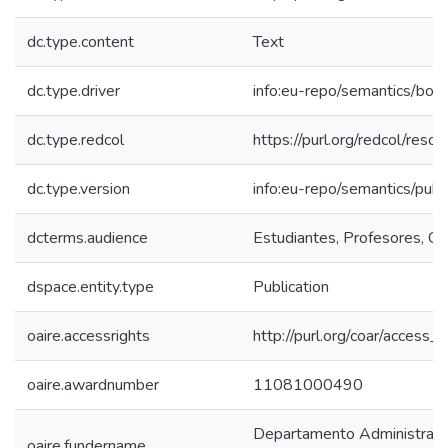
dc.type.content
Text
dc.type.driver
info:eu-repo/semantics/boo
dc.type.redcol
https://purl.org/redcol/reso
dc.type.version
info:eu-repo/semantics/publ
dcterms.audience
Estudiantes, Profesores, Com
dspace.entity.type
Publication
oaire.accessrights
http://purl.org/coar/access_r
oaire.awardnumber
11081000490
Departamento Administrativo
oaire.fundername