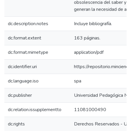
obsolescencia del saber y l
generan la necesidad de act
dc.description.notes
Incluye bibliografía.
dc.format.extent
163 páginas.
dc.format.mimetype
application/pdf
dc.identifier.uri
https://repositorio.mincie
dc.language.iso
spa
dc.publisher
Universidad Pedagógica Nac
dc.relation.issupplementto
11081000490
dc.rights
Derechos Reservados - Uni