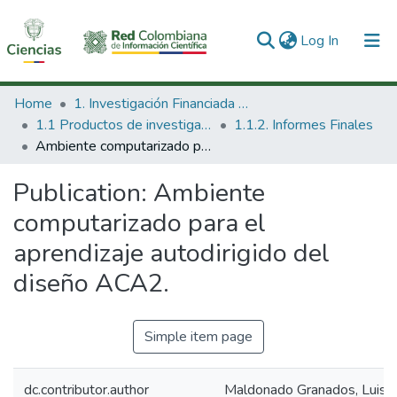
(current)
Log In
Communities & Collections
Home
1. Investigación Financiada con Recursos Públicos
1.1 Productos de investigación
1.1.2. Informes Finales
All of DSpace
Ambiente computarizado para el aprendizaje autodirigido del diseño ACA2.
Statistics
Publication:
Ambiente
computarizado para el
aprendizaje autodirigido del
diseño ACA2.
Simple item page
dc.contributor.author
Maldonado Granados, Luis 