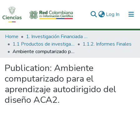
(current)
Log In
Communities & Collections
Home
1. Investigación Financiada con Recursos Públicos
1.1 Productos de investigación
1.1.2. Informes Finales
All of DSpace
Ambiente computarizado para el aprendizaje autodirigido del diseño ACA2.
Statistics
Publication:
Ambiente
computarizado para el
aprendizaje autodirigido del
diseño ACA2.