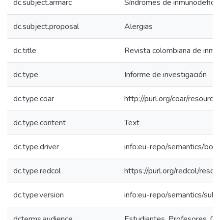
dc.subject.armarc
Síndromes de inmunodeficie
dc.subject.proposal
Alergias
dc.title
Revista colombiana de inmun
dc.type
Informe de investigación
dc.type.coar
http://purl.org/coar/resour
dc.type.content
Text
dc.type.driver
info:eu-repo/semantics/boo
dc.type.redcol
https://purl.org/redcol/reso
dc.type.version
info:eu-repo/semantics/sub
dcterms.audience
Estudiantes, Profesores, Com