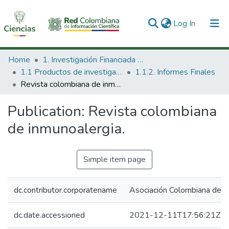
(current)
Log In
Communities & Collections
Home
1. Investigación Financiada con Recursos Públicos
1.1 Productos de investigación
1.1.2. Informes Finales
All of DSpace
Revista colombiana de inmunoalergia.
Statistics
Publication:
Revista colombiana
de inmunoalergia.
Simple item page
dc.contributor.corporatename
Asociación Colombiana de Al
dc.date.accessioned
2021-12-11T17:56:21Z