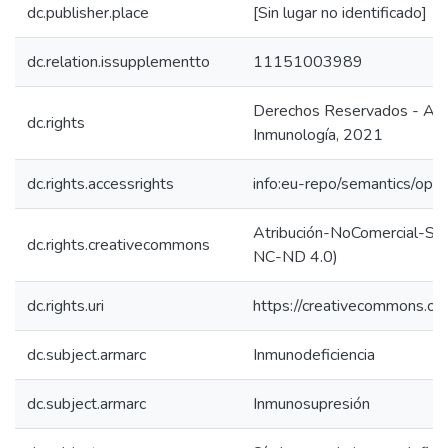
dc.publisher.place
[Sin lugar no identificado]
dc.relation.issupplementto
11151003989
Derechos Reservados - Asoc
dc.rights
Inmunología, 2021
dc.rights.accessrights
info:eu-repo/semantics/op
Atribución-NoComercial-SinD
dc.rights.creativecommons
NC-ND 4.0)
dc.rights.uri
https://creativecommons.org
dc.subject.armarc
Inmunodeficiencia
dc.subject.armarc
Inmunosupresión