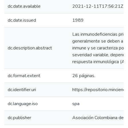
dc.date.available
2021-12-11T17:56:21Z
dc.date.issued
1989
Las inmunodeficiencias pri
generalmente se deben a de
dc.description.abstract
inmune y se caracteriza por 
severidad variable, dependi
respuesta inmunológica (Apa
dc.format.extent
26 páginas.
dc.identifier.uri
https://repositorio.mincie
dc.language.iso
spa
dc.publisher
Asociación Colombiana de Al