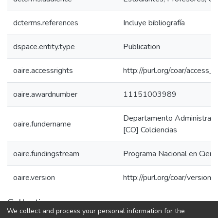
dcterms.references
Incluye bibliografía
dspace.entity.type
Publication
oaire.accessrights
http://purl.org/coar/access_r
oaire.awardnumber
11151003989
Departamento Administrativo
oaire.fundername
[CO] Colciencias
oaire.fundingstream
Programa Nacional en Cienc
oaire.version
http://purl.org/coar/versi
Collections
We collect and process your personal information for the