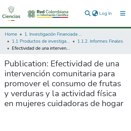
(current)
Log In
Communities & Collections
Home
1. Investigación Financiada con Recursos Públicos
1.1 Productos de investigación
1.1.2. Informes Finales
All of DSpace
Efectividad de una intervención comunitaria para promover el consumo de frutas y verduras y la actividad física en mujeres cuidadoras de hogar
Statistics
Publication:
Efectividad de una
intervención comunitaria para
promover el consumo de frutas
y verduras y la actividad física
en mujeres cuidadoras de hogar