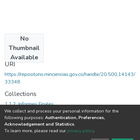
No
Date
Thumbnail
[SF]
Available
URI
https://repositorio.minciencias.gov.co/handle/20.500.14143/
33348
Collections
1.1.2. Informes Finales
We collect and process your personal information for the
following purposes:
Authentication, Preferences,
Full item page
Acknowledgement and Statistics
.
To learn more, please read our
privacy policy
.
DSpace software
copyright © 2002-2026
LYRASIS