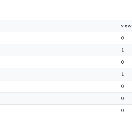
view
0
1
0
1
0
0
0