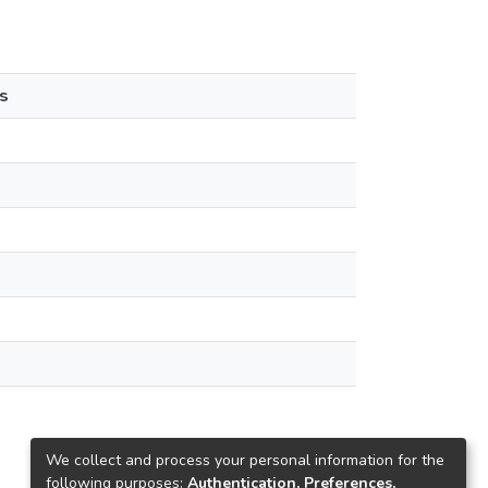
s
We collect and process your personal information for the
following purposes:
Authentication, Preferences,