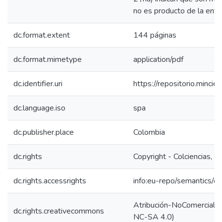
no es producto de la entr
dc.format.extent
144 páginas
dc.format.mimetype
application/pdf
dc.identifier.uri
https://repositorio.minc
dc.language.iso
spa
dc.publisher.place
Colombia
dc.rights
Copyright - Colciencias, 
dc.rights.accessrights
info:eu-repo/semantics/
Atribución-NoComercial-Co
dc.rights.creativecommons
NC-SA 4.0)