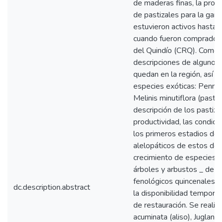
de maderas finas, la prod
de pastizales para la gan
estuvieron activos hasta 
cuando fueron comprados
del Quindío (CRQ). Como p
descripciones de algunos
quedan en la región, así 
especies exóticas: Penni
Melinis minutiflora (pasto
descripción de los pastiza
productividad, las condici
los primeros estadios de 
alelopáticos de estos dos
crecimiento de especies l
árboles y arbustos _ de p
fenológicos quincenales d
dc.description.abstract
la disponibilidad tempora
de restauración. Se reali
acuminata (aliso), Juglans