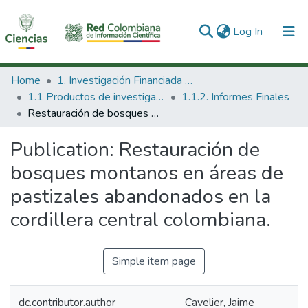
(current)
Log In
Communities & Collections
Home
1. Investigación Financiada con Recursos Públicos
1.1 Productos de investigación
1.1.2. Informes Finales
All of DSpace
Restauración de bosques montanos en áreas de pastizales abandonados en la cordillera central colombiana.
Statistics
Publication:
Restauración de
bosques montanos en áreas de
pastizales abandonados en la
cordillera central colombiana.
Simple item page
dc.contributor.author
Cavelier, Jaime