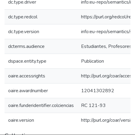
dc.type.driver
info:eu-repo/semantics/re
dc.type.redcol
https://purl.org/redcol/re
dc.type.version
info:eu-repo/semantics/s
dcterms.audience
Estudiantes, Profesores, 
dspace.entity.type
Publication
oaire.accessrights
http://purl.org/coar/acces
oaire.awardnumber
12041302892
oaire.funderidentifier.colciencias
RC 121-93
oaire.version
http://purl.org/coar/ver