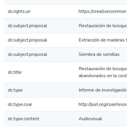
dc.rights.uri
https://creativecommons.o
dc.subject.proposal
Restauración de bosques
dc.subject.proposal
Extracción de maderas fi
dc.subject.proposal
Siembra de semillas
Restauración de bosques 
dc.title
abandonados en la cordill
dc.type
Informe de investigación
dc.type.coar
http://purl.org/coar/reso
dc.type.content
Audiovisual