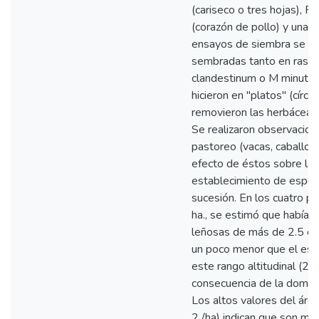
(cariseco o tres hojas), P
(corazón de pollo) y una 
ensayos de siembra se rea
sembradas tanto en rastr
clandestinum o M minutiflo
hicieron en "platos" (cír
removieron las herbáceas)
Se realizaron observacio
pastoreo (vacas, caballos 
efecto de éstos sobre la 
establecimiento de espec
sucesión. En los cuatro p
ha., se estimó que habían
leñosas de más de 2.5 cm
un poco menor que el es
este rango altitudinal (
consecuencia de la domina
Los altos valores del ár
2 /ha) indican que son m