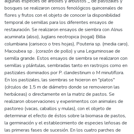
algunas especies de árboles y arbustos _ de pastizales y
bosques se realizaron censos fenológicos quincenales de
flores y frutos con el objeto de conocer la disponibilidad
temporal de semillas para los diferentes ensayos de
restauración. Se realizaron ensayos de siembra con Alnus
acuminata (aliso), Juglans neotropica (nogal) Billia
columbiana (cariseco o tres hojas), Pouteria sp. (media caro),
Macoubea sp . (corazón de pollo) y una Leguminosae de
semilla grande. Estos ensayos de siembra se realizaron con
semillas y plántulas, sembradas tanto en rastrojos como en
pastizales dominados por P. clandestinum o M minutiflora.
En los pastizales, las siembras se hicieron en "platos"
(círculos de 1.5 m de diámetro donde se removieron las
herbáceas) o directamente en la matriz de pastos. Se
realizaron observaciones y experimentos con animales de
pastoreo (vacas, caballos y mulas), con el objeto de
determinar el efecto de éstos sobre la biomasa de pastos,
la germinación y el establecimiento de especies leñosas de
las primeras fases de sucesión. En los cuatro parches de