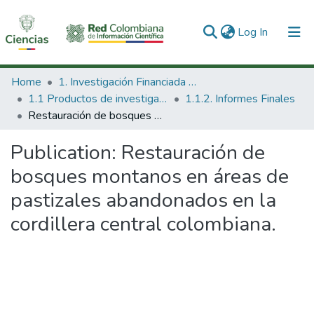
(current)
Log In
Communities & Collections
Home
1. Investigación Financiada con Recursos Públicos
1.1 Productos de investigación
1.1.2. Informes Finales
All of DSpace
Restauración de bosques montanos en áreas de pastizales abandonados en la cordillera central colombiana.
Statistics
Publication:
Restauración de
bosques montanos en áreas de
pastizales abandonados en la
cordillera central colombiana.