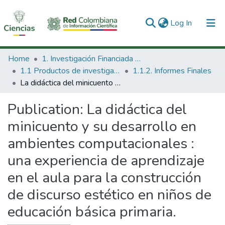
(current)
Log In
Communities & Collections
Home
1. Investigación Financiada con Recursos Públicos
1.1 Productos de investigación
1.1.2. Informes Finales
All of DSpace
La didáctica del minicuento y su desarrollo en ambientes computacionales : una experiencia de aprendizaje en el aula para la construcción de discurso estético en niños de educación básica primaria.
Statistics
Publication:
La didáctica del
minicuento y su desarrollo en
ambientes computacionales :
una experiencia de aprendizaje
en el aula para la construcción
de discurso estético en niños de
educación básica primaria.