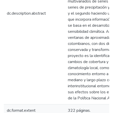
multivariados de series d
series de precipitación y 
dc.description.abstract
y el segundo haciendo uso
que incorpora información
se basa en el desarrollo 
sensibilidad climática. A
ventanas de aproximada
colombianos, con dos diná
conservada y transformad
proyecto es la identificac
cambios de cobertura y us
climatología local, como 
conocimiento entorno a la
mediano y largo plazo cont
interinstitucional entorno 
sus efectos sobre los eco
de la Política Nacional Am
dc.format.extent
322 páginas.