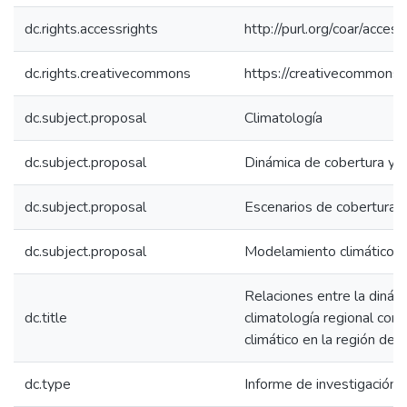
dc.rights.accessrights
http://purl.org/coar/acces
dc.rights.creativecommons
https://creativecommons.o
dc.subject.proposal
Climatología
dc.subject.proposal
Dinámica de cobertura y 
dc.subject.proposal
Escenarios de cobertura 
dc.subject.proposal
Modelamiento climático
Relaciones entre la dinámi
dc.title
climatología regional com
climático en la región de 
dc.type
Informe de investigación