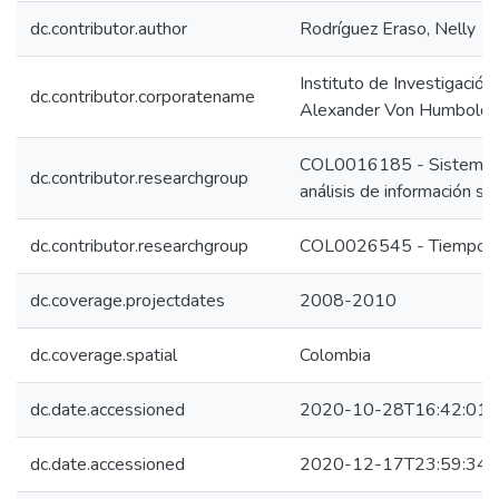
dc.contributor.author
Rodríguez Eraso, Nelly
Instituto de Investigació
dc.contributor.corporatename
Alexander Von Humboldt 
COL0016185 - Sistema de
dc.contributor.researchgroup
análisis de información so
dc.contributor.researchgroup
COL0026545 - Tiempo, c
dc.coverage.projectdates
2008-2010
dc.coverage.spatial
Colombia
dc.date.accessioned
2020-10-28T16:42:01Z
dc.date.accessioned
2020-12-17T23:59:34Z