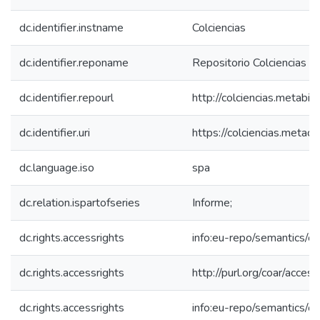
dc.identifier.instname
Colciencias
dc.identifier.reponame
Repositorio Colciencias
dc.identifier.repourl
http://colciencias.metabib
dc.identifier.uri
https://colciencias.meta
dc.language.iso
spa
dc.relation.ispartofseries
Informe;
dc.rights.accessrights
info:eu-repo/semantics/
dc.rights.accessrights
http://purl.org/coar/acces
dc.rights.accessrights
info:eu-repo/semantics/