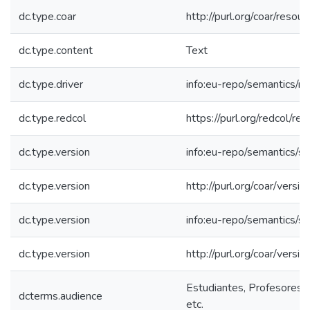
dc.type.coar
http://purl.org/coar/resou
dc.type.content
Text
dc.type.driver
info:eu-repo/semantics/re
dc.type.redcol
https://purl.org/redcol/r
dc.type.version
info:eu-repo/semantics/s
dc.type.version
http://purl.org/coar/ver
dc.type.version
info:eu-repo/semantics/s
dc.type.version
http://purl.org/coar/ver
Estudiantes, Profesores, 
dcterms.audience
etc.