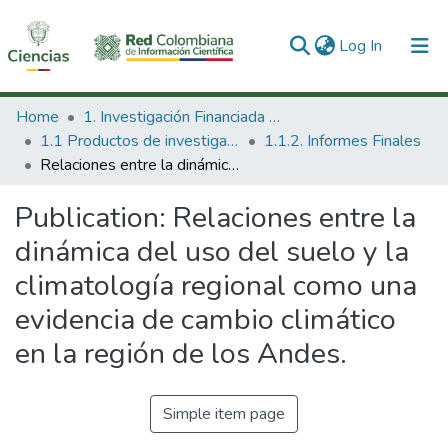
(current)
Log In
Communities & Collections
Home
1. Investigación Financiada con Recursos Públicos
1.1 Productos de investigación
1.1.2. Informes Finales
All of DSpace
Relaciones entre la dinámica del uso del suelo y la climatología regional como una evidencia de cambio climático en la región de los Andes.
Statistics
Publication:
Relaciones entre la
dinámica del uso del suelo y la
climatología regional como una
evidencia de cambio climático
en la región de los Andes.
Simple item page