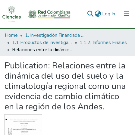
(current)
Log In
Communities & Collections
Home
1. Investigación Financiada con Recursos Públicos
1.1 Productos de investigación
1.1.2. Informes Finales
All of DSpace
Relaciones entre la dinámica del uso del suelo y la climatología regional como una evidencia de cambio climático en la región de los Andes.
Statistics
Publication:
Relaciones entre la
dinámica del uso del suelo y la
climatología regional como una
evidencia de cambio climático
en la región de los Andes.