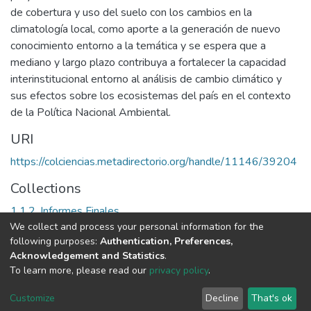
de cobertura y uso del suelo con los cambios en la
climatología local, como aporte a la generación de nuevo
conocimiento entorno a la temática y se espera que a
mediano y largo plazo contribuya a fortalecer la capacidad
interinstitucional entorno al análisis de cambio climático y
sus efectos sobre los ecosistemas del país en el contexto
de la Política Nacional Ambiental.
URI
https://colciencias.metadirectorio.org/handle/11146/39204
Collections
1.1.2. Informes Finales
We collect and process your personal information for the
following purposes:
Authentication, Preferences,
Full item page
Acknowledgement and Statistics
.
To learn more, please read our
privacy policy
.
DSpace software
copyright © 2002-2026
LYRASIS
Cookie
Privacy
End User
Send
Customize
Decline
That's ok
settings
policy
Agreement
Feedback