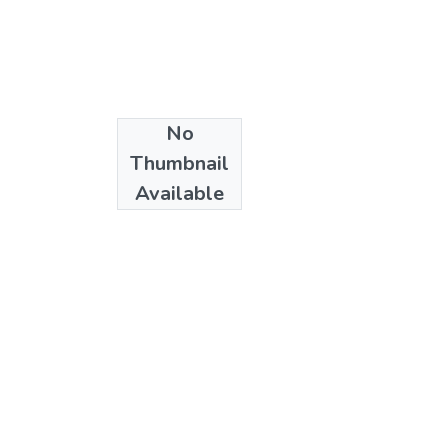
No
Date
Thumbnail
2006
Available