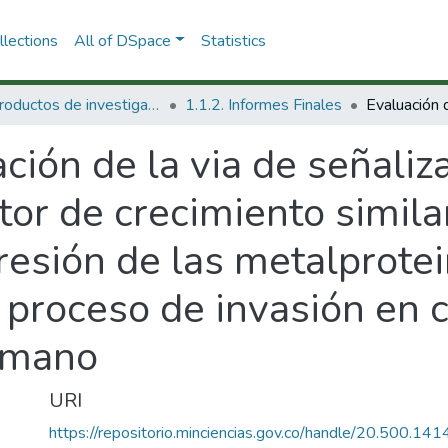
lections
All of DSpace
Statistics
1.1 Productos de investigación
1.1.2. Informes Finales
ción de la via de señali
tor de crecimiento similar
xpresión de las metalprote
 proceso de invasión en 
umano
URI
https://repositorio.minciencias.gov.co/handle/20.500.1