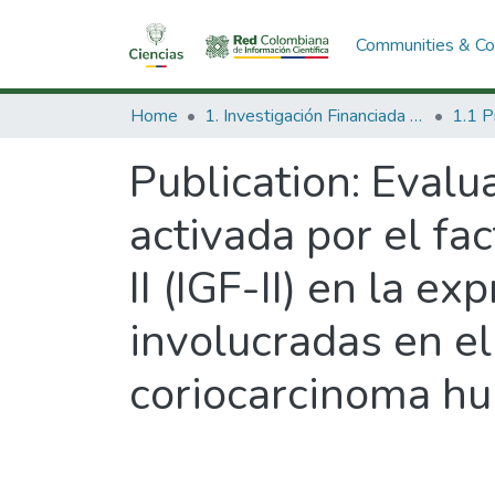
Communities & Col
Home
1. Investigación Financiada con Recursos Públicos
Publication:
Evalua
activada por el fac
II (IGF-II) en la e
involucradas en el
coriocarcinoma h