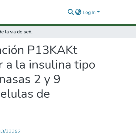
Log In
Evaluación de la via de señalización P13KAKt activada por el factor de crecimiento similar a la insulina tipo II (IGF-II) en la expresión de las metalproteinasas 2 y 9 involucradas en el proceso de invasión en celulas de coriocarcinoma humano
zación P13KAKt
 a la insulina tipo
inasas 2 y 9
celulas de
4143/33392